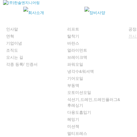
인사말
리프트
공장
연혁
탈착기
전시
기업이념
바란스
조직도
얼라이먼트
오시는 길
브레이크액
각종 등록/ 인증서
파워오일
냉각수&워셔액
기어오일
부동액
오토미션오일
석션기,드레인,드레인플러그&
후레싱기
다용도흡입기
헤밍기
미션잭
멀티프레스